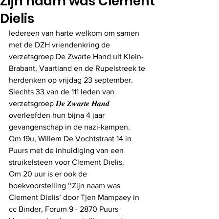
Zijn naam was Clement
Dielis
Iedereen van harte welkom om samen 
met de DZH vriendenkring de 
verzetsgroep De Zwarte Hand uit Klein-
Brabant, Vaartland en de Rupelstreek te 
herdenken op vrijdag 23 september. 
Slechts 33 van de 111 leden van 
verzetsgroep 𝑫𝒆 𝒁𝒘𝒂𝒓𝒕𝒆 𝑯𝒂𝒏𝒅 
overleefden hun bijna 4 jaar 
gevangenschap in de nazi-kampen. 
Om 19u, Willem De Vochtstraat 14 in 
Puurs met de inhuldiging van een 
struikelsteen voor Clement Dielis.
Om 20 uur is er ook de 
boekvoorstelling ‘‘Zijn naam was 
Clement Dielis’ door Tjen Mampaey in 
cc Binder, Forum 9 - 2870 Puurs