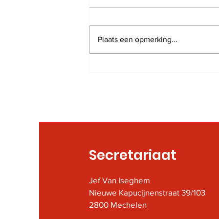
Plaats een opmerking...
Herdenkingsplechtigheid
Nationale Feestdag te
Mechelen
Secretariaat
Jef Van Iseghem
Nieuwe Kapucijnenstraat 39/103
2800 Mechelen