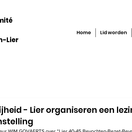
mité
Home
Lid worden
-Lier
jheid - Lier organiseren een lez
stelling
uteur WIM GOVAERTS over “Lier 40-45 Bevochten-Bezet-Bevri