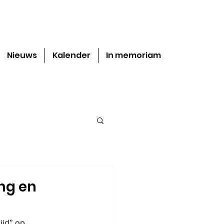
Nieuws
Kalender
In memoriam
ing en
jd” op 