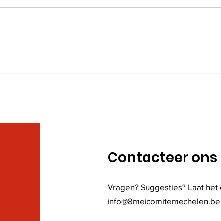
VE-dag 8 mei herdenking
07/0
– Mechelen 2026
Ten
van
Age
en 
Contacteer ons
Vragen? Suggesties? Laat het 
info@8meicomitemechelen.be