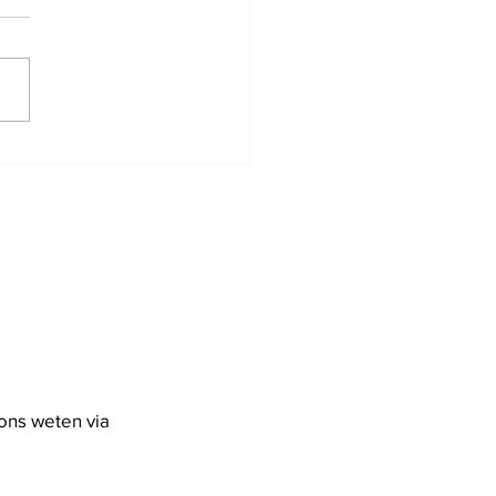
5/2026 -
toonstelling: Georges
 Raemdonck -
ren tegen Fascisme
Nazisme
ons weten via