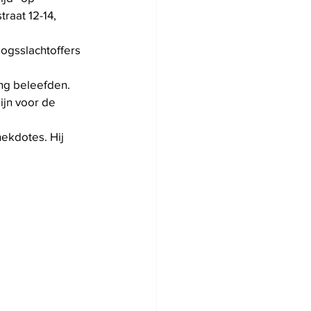
aat 12-14, 
logsslachtoffers 
ng beleefden.
jn voor de 
nekdotes. Hij 