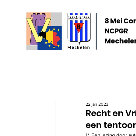
8 Mei Co
NCPGR
Mechelen
22 jan 2023
Recht en Vri
een tentoon
1/  Een lezing door a