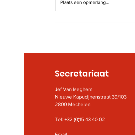
Plaats een opmerking...
Herdenkingsplechtigheid
Nationale Feestdag te
Mechelen
Secretariaat
Jef Van Iseghem
Nieuwe Kapucijnenstraat 39/103
2800 Mechelen
Tel: +32 (0)15 43 40 02
Email