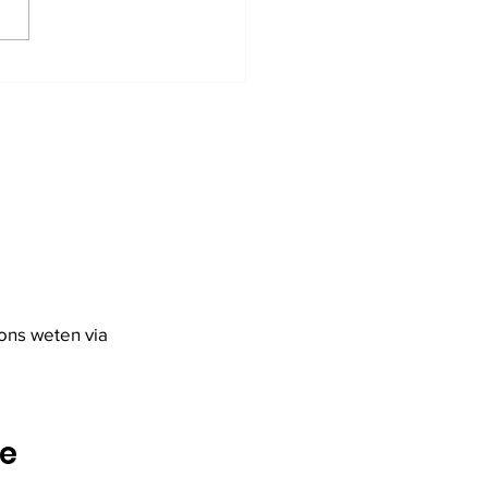
5/2026 -
toonstelling: Georges
 Raemdonck -
ren tegen Fascisme
Nazisme
ons weten via
te