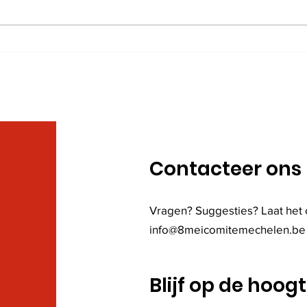
VE-dag 8 mei herdenking
07/0
– Mechelen 2026
Ten
van
Age
en 
Contacteer ons
Vragen? Suggesties? Laat het 
info@8meicomitemechelen.be
Blijf op de hoog