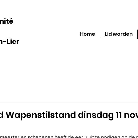
mité
Home
Lid worden
-Lier
id Wapenstilstand dinsdag 11 n
meester en schepenen heeft de eer u uit te nodigen op de p