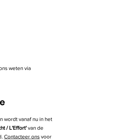
aten (6/9/1951 -
2025)
ons weten via
te
n wordt vanaf nu in het
ht / L'Effort'
van de
d.
Contacteer ons
voor