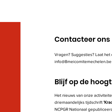
overlijden van Lucien
verl
Suykens, lid van onze
5/2/
vereniging vanaf ‘het
eerste uur’ 24/10/1943 –
13/03/2025
Contacteer ons
Vragen? Suggesties? Laat het 
info@8meicomitemechelen.be
Blijf op de hoog
Het nieuws van onze activiteite
driemaandelijks tijdschrift
'Krac
NCPGR Nationaal gepubliceer