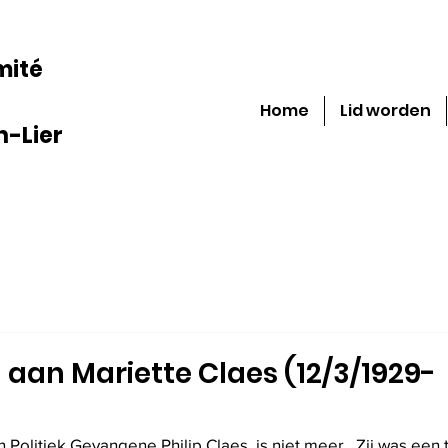
mité
Home
Lid worden
-Lier
 aan Mariette Claes (12/3/1929-
n Politiek Gevangene Philip Claes, is niet meer.  Zij was een 