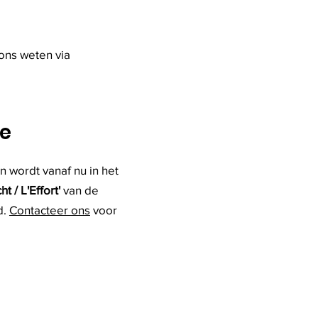
ons weten via
te
n wordt vanaf nu in het
ht / L'Effort'
van de
d.
Contacteer ons
voor