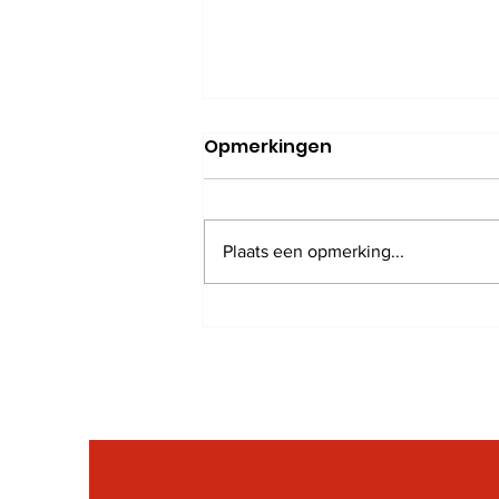
Opmerkingen
Plaats een opmerking...
Rob Feremans is niet
meer