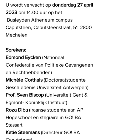
U wordt verwacht op 
donderdag 27 april 
2023 
om 14.00 uur op het 
 Busleyden Atheneum campus 
Caputsteen, Caputsteenstraat, 51  2800 
Mechelen
Sprekers: 
Edmond Eycken 
(Nationaal 
Confederatie van Politieke Gevangenen 
en Rechthebbenden) 
Michèle Corthals
 (Doctoraatstudente 
Geschiedenis Universiteit Antwerpen)
Prof. Sven Biscop 
(Universiteit Gent & 
Egmont- Koninklijk Instituut) 
Roza Diba
 (Iraanse studente aan AP 
Hogeschool en stagiaire in GO! BA 
Stassart
Katie Steemans 
(Directeur GO! BA 
Caputsteen) 