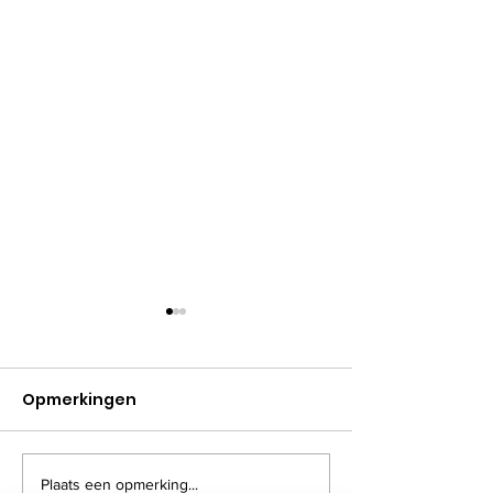
Opmerkingen
Plaats een opmerking...
VE-dag 8 mei
07/05/2026 -