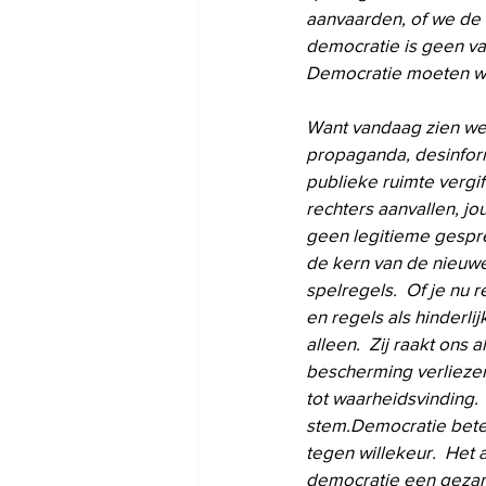
aanvaarden, of we de 
democratie is geen va
Democratie moeten w
Want vandaag zien we 
propaganda, desinform
publieke ruimte vergif
rechters aanvallen, jo
geen legitieme gespre
de kern van de nieuwe
spelregels.  Of je nu 
en regels als hinderli
alleen.  Zij raakt ons 
bescherming verliezen
tot waarheidsvinding.
stem.Democratie betek
tegen willekeur.  Het 
democratie een gezame