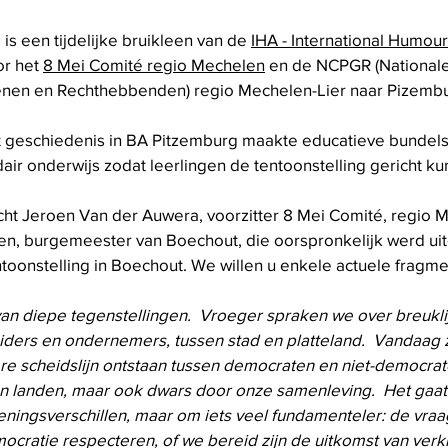
s een tijdelijke bruikleen van de 
IHA - International Humour 
r het 
8 Mei Comité regio Mechelen
 en de NCPGR (Nationale
enen en Rechthebbenden) regio Mechelen-Lier naar Pizembu
ht geschiedenis in BA Pitzemburg maakte educatieve bundels
air onderwijs zodat leerlingen de tentoonstelling gericht 
ht Jeroen Van der Auwera, voorzitter 8 Mei Comité, regio 
en, burgemeester van Boechout, die oorspronkelijk werd uit
toonstelling in Boechout. We willen u enkele actuele fragme
van diepe tegenstellingen.  Vroeger spraken we over breuklij
eiders en ondernemers, tussen stad en platteland.  Vandaag 
e scheidslijn ontstaan tussen democraten en niet-democraten
en landen, maar ook dwars door onze samenleving.  Het gaat 
eningsverschillen, maar om iets veel fundamenteler: de vraa
ocratie respecteren, of we bereid zijn de uitkomst van verk