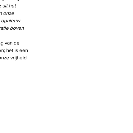
uit het 
n onze 
 opnieuw 
atie boven 
ng van de 
; het is een 
nze vrijheid 