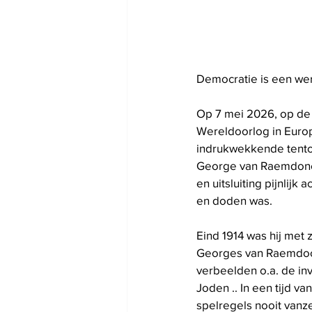
Democratie is een we
Op 7 mei 2026, op de 
Wereldoorlog in Euro
indrukwekkende tentoo
George van Raemdonck 
en uitsluiting pijnlij
en doden was.
Eind 1914 was hij met 
Georges van Raemdocnk
verbeelden o.a. de inva
Joden .. In een tijd 
spelregels nooit vanze