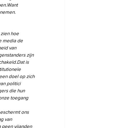
nen.Want 
 nemen. 
zien hoe 
e media de 
heid van 
genstanders zijn 
hakeld.Dat is 
itutionele 
een doel op zich 
n politici 
gers die hun 
 onze toegang 
beschermt ons 
ng van 
n geen vijanden 