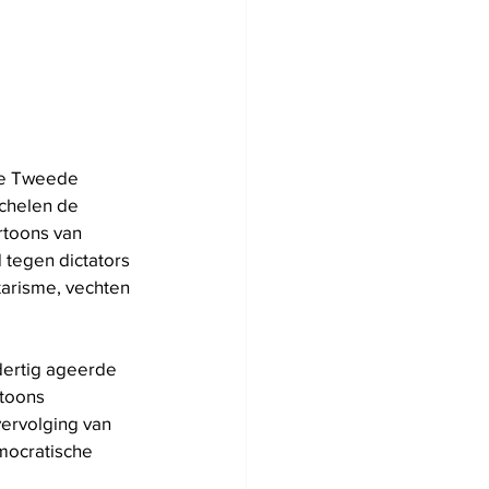
de Tweede 
chelen de 
rtoons van 
 tegen dictators 
tarisme, vechten 
dertig ageerde 
toons 
vervolging van 
mocratische 