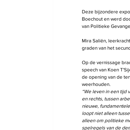
Deze bijzondere expo i
Boechout en werd doo
van Politieke Gevang
Mira Saliën, leerkrac
graden van het secund
Op de vernissage brac
speech van Koen T'Sij
de opening van de ten
weerhouden.
“We leven in een tijd 
en rechts, tussen arb
nieuwe, fundamenteler
loopt niet alleen tuss
alleen om politieke m
spelregels van de dem