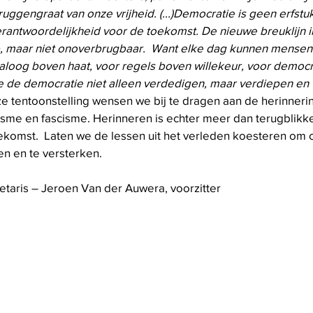
uggengraat van onze vrijheid. (...)Democratie is geen erfstuk 
rantwoordelijkheid voor de toekomst. De nieuwe breuklijn i
p, maar niet onoverbrugbaar.  Want elke dag kunnen mensen
ialoog boven haat, voor regels boven willekeur, voor democr
e de democratie niet alleen verdedigen, maar verdiepen en 
e tentoonstelling wensen we bij te dragen aan de herinneri
isme en fascisme. Herinneren is echter meer dan terugblikken
ekomst.  Laten we de lessen uit het verleden koesteren om o
n en te versterken.
etaris – Jeroen Van der Auwera, voorzitter