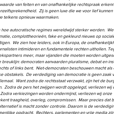
waarde van feiten en van onafhankelijke rechtspraak erken
nzelfsprekendheid.  Zij is geen luxe die we voor lief kunnen
e telkens opnieuw waarmaken.
hoe autocratische regimes wereldwijd sterker worden.  We 
atie, complottheorieën, fake en gekleurd nieuws op social
tigen.  We zien hoe leiders, ook in Europa, de onafhankelijk
urnalisten intimideren en fundamentele rechten uithollen. Te
kspartners meer, maar vijanden die moeten worden uitgesc
 breuklijn: democraten aanvaarden pluralisme, debat en inst
rechts of links bent.  Niet-democraten beschouwen macht als 
jke obstakels.  De verdediging van democratie is geen zaak va
allemaal.  Want zodra de rechtsstaat verzwakt, zijn het de bur
.  Zodra de pers het zwijgen wordt opgelegd, verliezen wij
  Zodra verkiezingen worden ondermijnd, verliezen wij onze 
ent traagheid, overleg, compromissen.  Maar precies dat 
alternatief is macht zonder controle. Daarom is de verdedigi
nlijke opdracht.  Rechters, parlementen en vrije media zij