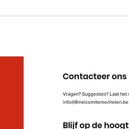
We vernamen het
Mit 
overlijden van Lucien
verl
Suykens, lid van onze
5/2/
vereniging vanaf ‘het
eerste uur’ 24/10/1943 –
13/03/2025
Contacteer ons
Vragen? Suggesties? Laat het 
info@8meicomitemechelen.be
Blijf op de hoog