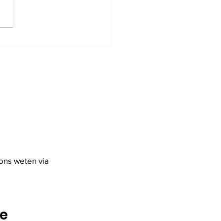
Cabus heeft ons
aten (6/9/1951 -
2025)
ons weten via
te