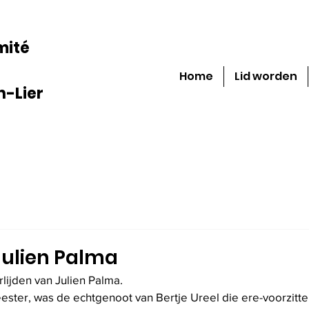
mité
Home
Lid worden
-Lier
Julien Palma
ijden van Julien Palma.
ster, was de echtgenoot van Bertje Ureel die ere-voorzitter 