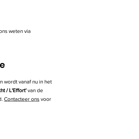
ons weten via
te
n wordt vanaf nu in het
ht / L'Effort'
van de
d.
Contacteer ons
voor