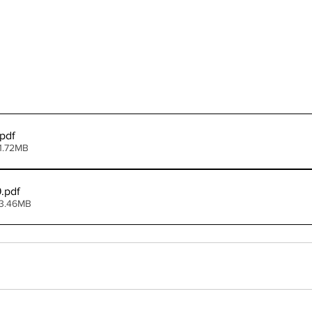
.pdf
1.72MB
9
.pdf
 3.46MB